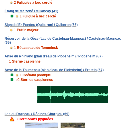
2
Fuligules à bec cerclé
Étang de Malzoné / Millançay (41)
1
Fuligule à bec cerclé
Signal d'Er Pondeu (Quiberon) / Quiberon (56)
1
Puffin majeur
Réservoir de la Gèze (Lac de Castelnau-Magnoac) / Castelnau-Magnoac
(65)
1
Bécasseau de Temminck
Anse du Rhinland (plan d'eau de Plobsheim) / Plobsheim (67)
1
Sterne caspienne
Anse de la Thumenau (plan d'eau de Plobsheim) / Erstein (67)
1
Goéland pontique
≥2
Sternes caspiennes
Lac du Drapeau / Décines-Charpieu (69)
3
Cormorans pygmées