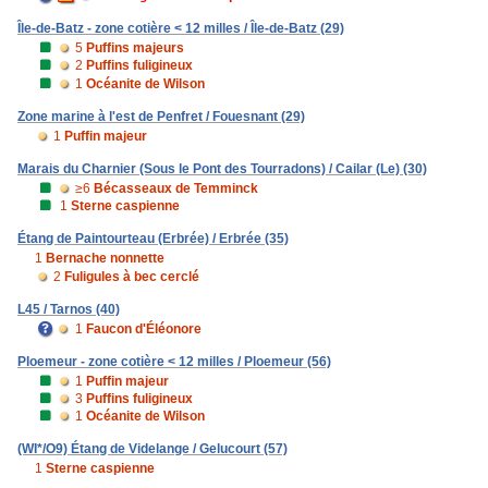
Île-de-Batz - zone cotière < 12 milles / Île-de-Batz (29)
5
Puffins majeurs
2
Puffins fuligineux
1
Océanite de Wilson
Zone marine à l'est de Penfret / Fouesnant (29)
1
Puffin majeur
Marais du Charnier (Sous le Pont des Tourradons) / Cailar (Le) (30)
≥6
Bécasseaux de Temminck
1
Sterne caspienne
Étang de Paintourteau (Erbrée) / Erbrée (35)
1
Bernache nonnette
2
Fuligules à bec cerclé
L45 / Tarnos (40)
1
Faucon d'Éléonore
Ploemeur - zone cotière < 12 milles / Ploemeur (56)
1
Puffin majeur
3
Puffins fuligineux
1
Océanite de Wilson
(WI*/O9) Étang de Videlange / Gelucourt (57)
1
Sterne caspienne