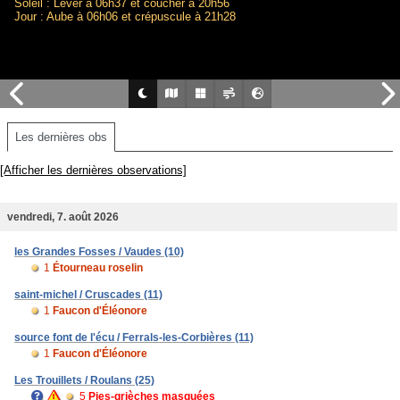
Soleil : Lever à 06h37 et coucher à 20h56
Jour : Aube à 06h06 et crépuscule à 21h28
Les dernières obs
[Afficher les dernières observations]
vendredi, 7. août 2026
les Grandes Fosses / Vaudes (10)
1
Étourneau roselin
saint-michel / Cruscades (11)
1
Faucon d'Éléonore
source font de l'écu / Ferrals-les-Corbières (11)
1
Faucon d'Éléonore
Les Trouillets / Roulans (25)
5
Pies-grièches masquées