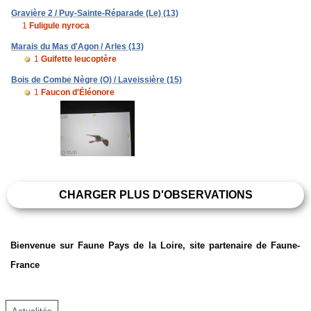
Gravière 2 / Puy-Sainte-Réparade (Le) (13)
1
Fuligule nyroca
Marais du Mas d'Agon / Arles (13)
1
Guifette leucoptère
Bois de Combe Nègre (O) / Laveissière (15)
1
Faucon d'Éléonore
CHARGER PLUS D'OBSERVATIONS
Bienvenue sur Faune Pays de la Loire, site partenaire de Faune-
France