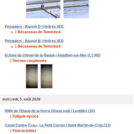
Pesquiers - Bassin D / Hyères (83)
1
Bécasseau de Temminck
Pesquiers - Bassin B / Hyères (83)
1
Bécasseau de Temminck
Ecluse du chenal de la Raque / Aiguillon-sur-Mer (L') (85)
2
Sternes caspiennes
mercredi, 5. août 2026
RNN de l'Etang de la Horre (étang sud) / Lentilles (10)
1
Fuligule nyroca
Canal Centre Crau - Le Petit Carton / Saint-Martin-de-Crau (13)
1
Faucon kobez