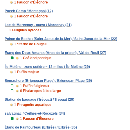
1
Faucon d'Éléonore
Puech Camp / Montagnol (12)
1
Faucon d'Éléonore
Lac de Marcenay - ouest / Marcenay (21)
2
Fuligules nyrocas
Pointe du Bechet (Saint-Jacut-de-la-Mer) / Saint-Jacut-de-la-Mer (22)
1
Sterne de Dougall
Étang des Deux Amants (Anse de la prison) / Val-de-Reuil (27)
1
Goéland pontique
Île-Molène - zone cotière < 12 milles / Île-Molène (29)
1
Puffin majeur
Sémaphore (Brignogan-Plage) / Brignogan-Plage (29)
1
Puffin fuligineux
6
Phalaropes à bec large
Station de baguage (Tréogat) / Tréogat (29)
1
Phragmite aquatique
salvagnac / Ceilhes-et-Rocozels (34)
1
Faucon d'Éléonore
Étang de Paintourteau (Erbrée) / Erbrée (35)