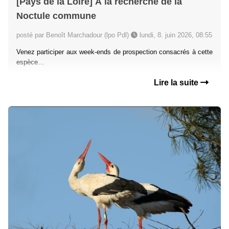
[Pays de la Loire] À la recherche de la
Noctule commune
posté par Benoît Marchadour (lpo Pdl)
lundi, 8. juin 2026, 08:55
Venez participer aux week-ends de prospection consacrés à cette
espèce…
Lire la suite