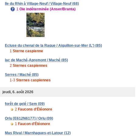
Ile du Rhin à Village-Neuf / Village-Neuf (68)
1
Oie indéterminée (Anser/Branta)
Ecluse du chenal de la Raque / Aiguillon-sur-Mer (L') (85)
1
Sterne caspienne
lac de Maché-Apremont / Maché (85)
2
Sternes caspiennes
Serres / Maché (85)
1-3
Sternes caspiennes
jeudi, 6. août 2026
forêt de gelé / Sem (09)
2
Faucons d'Éléonore
Orlu [E612N6177] / Orlu (09)
1
Faucon d'Éléonore
Mas Rival / Marnhagues-et-Latour (12)