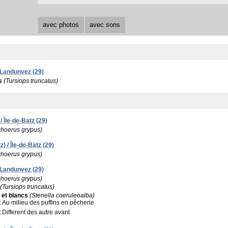
avec photos
avec sons
 Landunvez (29)
s
(Tursiops truncatus)
/ Île-de-Batz (29)
choerus grypus)
z) / Île-de-Batz (29)
choerus grypus)
 Landunvez (29)
choerus grypus)
(Tursiops truncatus)
 et blancs
(Stenella coeruleoalba)
:
Au milieu des puffins en pêcherie
:
Different des autre avant