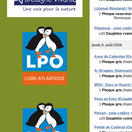
Lizaloué (Nostang) / N
1
Phoque veau-mar
Remarque 
Ploemeur - zone cotièr
≥20
Dauphins com
jeudi, 6. août 2026
Anse du Cabestan (Esq
1
Phoque gris
(Hali
Ar Bruguec (0uessant)
1
Phoque gris
(Hali
MOU : Enez ar Razed /
1
Phoque gris
(Hali
Penn an Enez (Esquibie
1
Phoque gris
(Hali
Plovan - zone cotière <
≥20
Dauphins com
Pointe de Cadoran (Ou