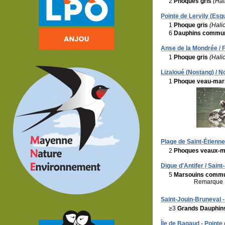
2
Phoques gris
(Hal
Pointe de Lervily (Esqu
1
Phoque gris
(Hali
6
Dauphins commu
Anse de la Mondrée / F
1
Phoque gris
(Hali
Lizaloué (Nostang) / N
1
Phoque veau-mar
Plage de Saint-Étienne
2
Phoques veaux-m
Digue d'Antifer / Saint
5
Marsouins comm
Remarque 
Saint-Jouin-Bruneval - 
≥3
Grands Dauphin
Île de Bagaud - Pointe