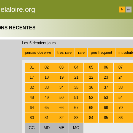
elaloire.org
fr
en
ONS RÉCENTES
Les 5 derniers jours
jamais observé
très rare
rare
peu fréquent
introdui
01
02
03
04
05
06
07
17
18
19
21
22
23
24
32
33
34
35
36
37
38
48
49
50
51
52
53
54
64
65
66
67
68
69
70
80
81
82
83
84
85
86
GG
MD
ME
MO