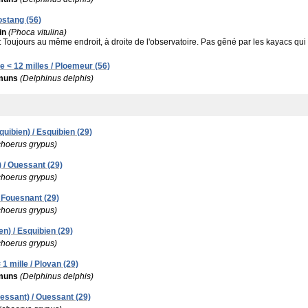
ostang (56)
in
(Phoca vitulina)
:
Toujours au même endroit, à droite de l'observatoire. Pas gêné par les kayacs qui
e < 12 milles / Ploemeur (56)
muns
(Delphinus delphis)
uibien) / Esquibien (29)
choerus grypus)
 / Ouessant (29)
choerus grypus)
 Fouesnant (29)
choerus grypus)
n) / Esquibien (29)
choerus grypus)
 1 mille / Plovan (29)
muns
(Delphinus delphis)
essant) / Ouessant (29)