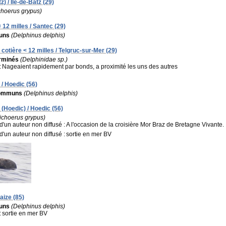
) / Île-de-Batz (29)
choerus grypus)
 12 milles / Santec (29)
uns
(Delphinus delphis)
cotière < 12 milles / Telgruc-sur-Mer (29)
rminés
(Delphinidae sp.)
:
Nageaient rapidement par bonds, a proximité les uns des autres
/ Hoedic (56)
communs
(Delphinus delphis)
(Hoedic) / Hoedic (56)
ichoerus grypus)
un auteur non diffusé :
A l'occasion de la croisière Mor Braz de Bretagne Vivante.
un auteur non diffusé :
sortie en mer BV
aize (85)
uns
(Delphinus delphis)
:
sortie en mer BV