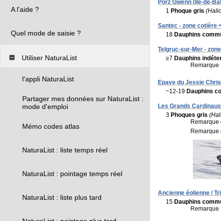
Porz Gwenn (Île-de-Batz
A l'aide ?
1
Phoque gris
(Hali
Santec - zone cotière <
Quel mode de saisie ?
18
Dauphins comm
Telgruc-sur-Mer - zone 
Utiliser NaturaList
≥7
Dauphins indéte
Remarque 
l'appli NaturaList
Epave du Jessie Chris 
~12-19
Dauphins 
Partager mes données sur NaturaList :
Les Grands Cardinaux 
mode d'emploi
3
Phoques gris
(Hal
Remarque d'
Mémo codes atlas
Remarque d'
NaturaList : liste temps réel
NaturaList : pointage temps réel
Ancienne éolienne / Tri
NaturaList : liste plus tard
15
Dauphins comm
Remarque 
NaturaList : pointage plus tard