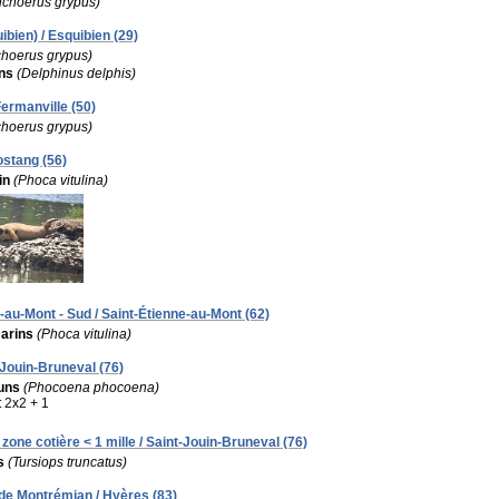
ichoerus grypus)
ibien) / Esquibien (29)
choerus grypus)
ns
(Delphinus delphis)
ermanville (50)
choerus grypus)
ostang (56)
in
(Phoca vitulina)
-au-Mont - Sud / Saint-Étienne-au-Mont (62)
arins
(Phoca vitulina)
-Jouin-Bruneval (76)
uns
(Phocoena phocoena)
:
2x2 + 1
zone cotière < 1 mille / Saint-Jouin-Bruneval (76)
s
(Tursiops truncatus)
 de Montrémian / Hyères (83)