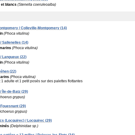
 et blancs
(Stenella coeruleoalba)
-Montgomery / Colleville-Montgomery (14)
in
(Phoca vitulina)
 Sallenelles (14)
marins
(Phoca vitulina)
/ Langueux (22)
in
(Phoca vitulina)
réhen (22)
arins
(Phoca vitulina)
:
1 adulte et 1 petit posés sur des palettes flottantes
/ Île-de-Batz (29)
choerus grypus)
 Fouesnant (29)
ichoerus grypus)
s (Locquirec) / Locquirec (29)
minés
(Delphinidae sp.)