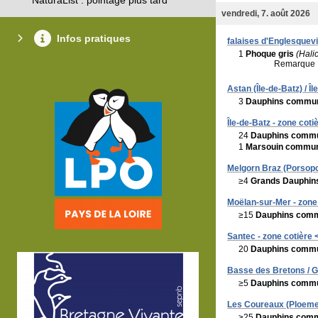
vendredi, 7. août 2026
Infos pratiques
falaises d'Englesquevi
1
Phoque gris
(Hali
Remarque 
Astan (Île-de-Batz) / Îl
3
Dauphins commu
Île-de-Batz - zone cotiè
24
Dauphins comm
1
Marsouin commu
Melgorn Braz (Porsopo
≥4
Grands Dauphin
Moëlan-sur-Mer - zone 
≥15
Dauphins com
Santec - zone cotière <
20
Dauphins comm
Basse des Bretons / G
≥5
Dauphins comm
Les Coureaux (Ploemeu
≥25
Dauphins com