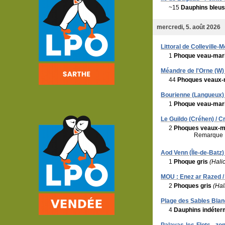
~15
Dauphins bleus
mercredi, 5. août 2026
Littoral de Colleville
1
Phoque veau-mar
Méandre de l'Orne (W) /
44
Phoques veaux-
Bourienne (Langueux) 
1
Phoque veau-mar
Le Guildo (Créhen) / C
2
Phoques veaux-m
Remarque 
Aod Venn (Île-de-Batz) 
1
Phoque gris
(Hali
MOU : Enez ar Razed /
2
Phoques gris
(Hal
Plage des Sables Blanc
4
Dauphins indéter