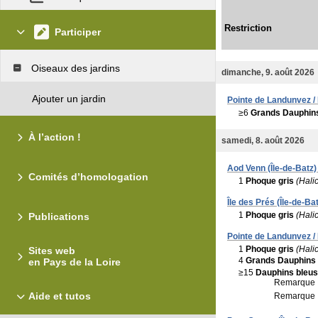
Restriction
Participer
Oiseaux des jardins
dimanche, 9. août 2026
Ajouter un jardin
Pointe de Landunvez /
≥6
Grands Dauphin
À l’action !
samedi, 8. août 2026
Aod Venn (Île-de-Batz) 
Comités d’homologation
1
Phoque gris
(Hali
Île des Prés (Île-de-Bat
1
Phoque gris
(Hali
Publications
Pointe de Landunvez /
1
Phoque gris
(Hali
Sites web
4
Grands Dauphins
en Pays de la Loire
≥15
Dauphins bleus
Remarque 
Aide et tutos
Remarque 