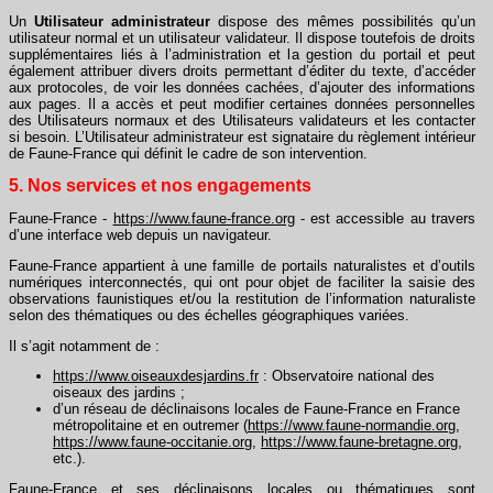
Un
Utilisateur administrateur
dispose des mêmes possibilités qu’un
utilisateur normal et un utilisateur validateur. Il dispose toutefois de droits
supplémentaires liés à l’administration et la gestion du portail et peut
également attribuer divers droits permettant d’éditer du texte, d’accéder
aux protocoles, de voir les données cachées, d’ajouter des informations
aux pages. Il a accès et peut modifier certaines données personnelles
des Utilisateurs normaux et des Utilisateurs validateurs et les contacter
si besoin. L’Utilisateur administrateur est signataire du règlement intérieur
de Faune-France qui définit le cadre de son intervention.
5. Nos services et nos engagements
Faune-France -
https://www.faune-france.org
- est accessible au travers
d’une interface web depuis un navigateur.
Faune-France appartient à une famille de portails naturalistes et d’outils
numériques interconnectés, qui ont pour objet de faciliter la saisie des
observations faunistiques et/ou la restitution de l’information naturaliste
selon des thématiques ou des échelles géographiques variées.
Il s’agit notamment de :
https://www.oiseauxdesjardins.fr
: Observatoire national des
oiseaux des jardins ;
d’un réseau de déclinaisons locales de Faune-France en France
métropolitaine et en outremer (
https://www.faune-normandie.org
,
https://www.faune-occitanie.org
,
https://www.faune-bretagne.org
,
etc.).
Faune-France et ses déclinaisons locales ou thématiques sont