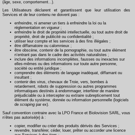
(âge, sexe, comportement...).
Les Utilisateurs déclarent et garantissent que leur utilisation des
Services et de leur contenu ne doivent pas :
enfreindre, ni amener un tiers à enfreindre la loi ou la
réglementation en vigueur ;
enfreindre le droit de propriété intellectuelle, ou tout autre droit de
propriété, droit de publicité ou confidentialité ;
utiliser leur compte et les services à des fins illégales ;
être diffamatoire ou calomnieux ;
être obscène, contenir de la pornographie, ou tout autre élément
n’entrant pas dans le cadre des activités naturalistes ;
inclure des informations incomplètes, fausses ou inexactes sur
elles-mêmes ou des informations sur toute autre personne,
société ou entité juridique ;
comprendre des éléments de langage inadéquat, diffamant ou
insultant ;
contenir des virus, chevaux de Troie, vers, bombes à
retardement, robots de suppression ou autres programmes
informatiques destinés à endommager, interférer de manière
préjudiciable ou à intercepter ou extraire subrepticement tout
élément du système, donnée ou information personnelle (logiciels
de
scraping
par ex).
Sauf convention contraire avec la LPO France et Biolovision SARL, vous
n’êtes pas autorisé(e) à :
copier, modifier ou créer des produits dérivés des Services ;
revendre, transférer, céder, louer, prêter ou accorder une licence
aux Services à des tiers ;