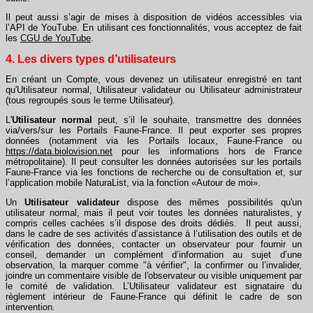
Il peut aussi s’agir de mises à disposition de vidéos accessibles via
l’API de YouTube. En utilisant ces fonctionnalités, vous acceptez de fait
les
CGU de YouTube
.
4. Les divers types d’utilisateurs
En créant un Compte, vous devenez un utilisateur enregistré en tant
qu'Utilisateur normal, Utilisateur validateur ou Utilisateur administrateur
(tous regroupés sous le terme Utilisateur).
L'
Utilisateur normal
peut, s’il le souhaite, transmettre des données
via/vers/sur les Portails Faune-France. Il peut exporter ses propres
données (notamment via les Portails locaux, Faune-France ou
https://data.biolovision.net
pour les informations hors de France
métropolitaine). Il peut consulter les données autorisées sur les portails
Faune-France via les fonctions de recherche ou de consultation et, sur
l’application mobile NaturaList, via la fonction «Autour de moi».
Un
Utilisateur validateur
dispose des mêmes possibilités qu'un
utilisateur normal, mais il peut voir toutes les données naturalistes, y
compris celles cachées s’il dispose des droits dédiés. Il peut aussi,
dans le cadre de ses activités d’assistance à l’utilisation des outils et de
vérification des données, contacter un observateur pour fournir un
conseil, demander un complément d’information au sujet d’une
observation, la marquer comme "à vérifier", la confirmer ou l’invalider,
joindre un commentaire visible de l'observateur ou visible uniquement par
le comité de validation. L’Utilisateur validateur est signataire du
règlement intérieur de Faune-France qui définit le cadre de son
intervention.