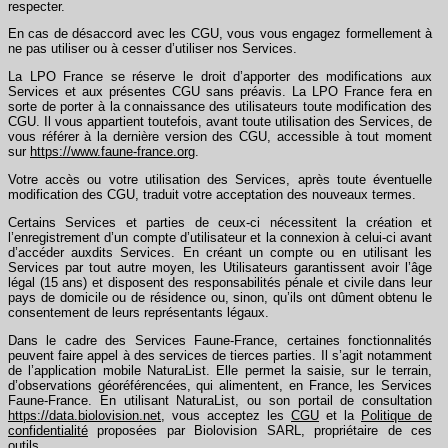
respecter.
En cas de désaccord avec les CGU, vous vous engagez formellement à
ne pas utiliser ou à cesser d’utiliser nos Services.
La LPO France se réserve le droit d’apporter des modifications aux
Services et aux présentes CGU sans préavis. La LPO France fera en
sorte de porter à la connaissance des utilisateurs toute modification des
CGU. Il vous appartient toutefois, avant toute utilisation des Services, de
vous référer à la dernière version des CGU, accessible à tout moment
sur
https://www.faune-france.org
.
Votre accès ou votre utilisation des Services, après toute éventuelle
modification des CGU, traduit votre acceptation des nouveaux termes.
Certains Services et parties de ceux-ci nécessitent la création et
l’enregistrement d’un compte d’utilisateur et la connexion à celui-ci avant
d’accéder auxdits Services. En créant un compte ou en utilisant les
Services par tout autre moyen, les Utilisateurs garantissent avoir l’âge
légal (15 ans) et disposent des responsabilités pénale et civile dans leur
pays de domicile ou de résidence ou, sinon, qu’ils ont dûment obtenu le
consentement de leurs représentants légaux.
Dans le cadre des Services Faune-France, certaines fonctionnalités
peuvent faire appel à des services de tierces parties. Il s’agit notamment
de l’application mobile NaturaList. Elle permet la saisie, sur le terrain,
d’observations géoréférencées, qui alimentent, en France, les Services
Faune-France. En utilisant NaturaList, ou son portail de consultation
https://data.biolovision.net
, vous acceptez les
CGU
et la
Politique de
confidentialité
proposées par Biolovision SARL, propriétaire de ces
outils
.